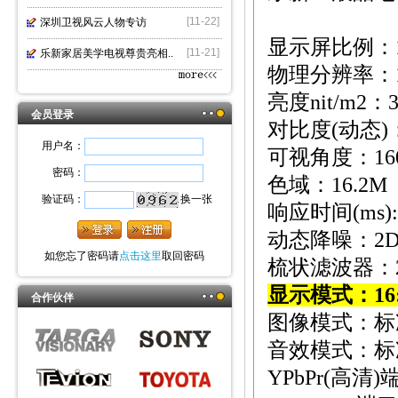
[11-22]
深圳卫视风云人物专访
显示屏比例：
[11-21]
乐新家居美学电视尊贵亮相..
物理分辨率：
亮度
nit/m2
：
会员登录
对比度
(
动态
)
用户名：
可视角度：
16
密码：
色域：
16.2M
验证码：
换一张
响应时间
(ms):
动态降噪：
2
如您忘了密码请
点击这里
取回密码
梳状滤波器：
显示模式：
16
合作伙伴
图像模式：标
音效模式：标
YPbPr(
高清
)