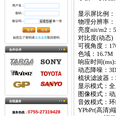
用户名：
显示屏比例：
密码：
物理分辨率：
验证码：
换一张
亮度
nit/m2
：
对比度
(
动态
)
如您忘了密码请
点击这里
取回密码
可视角度：
17
合作伙伴
色域：
16.7M
响应时间
(ms):
动态降噪：
3
梳状滤波器：
显示模式：全
图像模式：动
音效模式：环
在线服务
YPbPr(
高清
)
0755-27319428
服务热线：