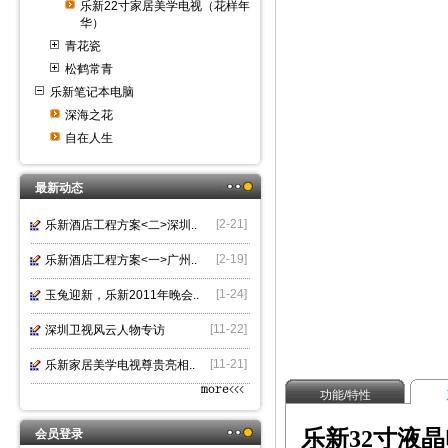
乐新22寸家居美学电视（花样年
华）
青花瓷
松鹤常青
乐新笔记本电脑
深海之花
自在人生
最新动态
[2-21]
乐新酒店工程方案<二>深圳..
[2-19]
乐新酒店工程方案<一>广州..
[1-24]
玉兔迎新，乐新2011年晚会..
[11-22]
深圳卫视风云人物专访
[11-21]
乐新家居美学电视尊贵亮相..
功能/特性
乐新32寸液
会员登录