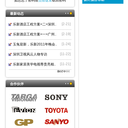
如您忘了密码请
点击这里
取回密码
最新动态
[2-21]
乐新酒店工程方案<二>深圳..
[2-19]
乐新酒店工程方案<一>广州..
[1-24]
玉兔迎新，乐新2011年晚会..
[11-22]
深圳卫视风云人物专访
[11-21]
乐新家居美学电视尊贵亮相..
合作伙伴