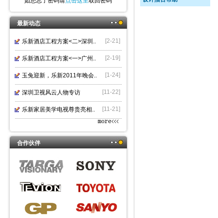
如您忘了密码请
点击这里
取回密码
最新动态
[2-21]
乐新酒店工程方案<二>深圳..
[2-19]
乐新酒店工程方案<一>广州..
[1-24]
玉兔迎新，乐新2011年晚会..
[11-22]
深圳卫视风云人物专访
[11-21]
乐新家居美学电视尊贵亮相..
合作伙伴