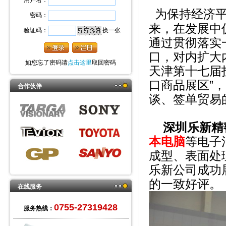
用户名：
为保持经济
密码：
来，在发展中
验证码：
换一张
通过贯彻落实
口，对内扩大
如您忘了密码请
点击这里
取回密码
天津第十七届
口商品展区”
合作伙伴
谈、签单贸易
深圳乐新精
本电脑
等电子
成型、表面处
乐新公司成功
的一致好评。
在线服务
0755-27319428
服务热线：